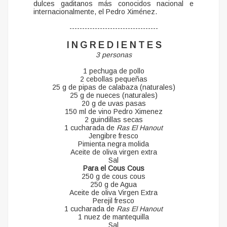
dulces gaditanos más conocidos nacional e
internacionalmente, el Pedro Ximénez.
-----------------------------------
I N G R E D I E N T E S
3 personas
1 pechuga de pollo
2 cebollas pequeñas
25 g de pipas de calabaza (naturales)
25 g de nueces (naturales)
20 g de uvas pasas
150 ml de vino Pedro Ximenez
2 guindillas secas
1 cucharada de
Ras El Hanout
Jengibre fresco
Pimienta negra molida
Aceite de oliva virgen extra
Sal
Para el Cous Cous
250 g de cous cous
250 g de Agua
Aceite de oliva Virgen Extra
Perejil fresco
1 cucharada de
Ras El Hanout
1 nuez de mantequilla
Sal