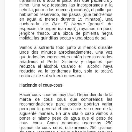
transmitiría a todo el plato, así que paciencia y
mimo. Una vez tostadas las incorporamos a la
cebolla, junto a las nueces (picadas), el pollo que
habíamos reservado, las pasas (que tendrémos
en agua al menos durante 15 minutos), una
cucharada de
Ras El Hanout
(popurrí de
especias de origen marroquí), rayamos un poco
jengibre fresco, una pizca de pimienta negra
molida, las guindillas secas y una pizca de sal.
Vamos a sofreírlo todo junto al menos durante
unos dos minutos aproximadamente. Una vez
que todos los ingredientes están bien integrados
añadimos el Pedro Ximénez y dejamos que
reduzca el alcohol. Cuando el alcohol haya
reducido ya lo tendremos listo, solo te tocará
rectificar de sal si fuera necesario.
Haciendo el cous-cous
Hacer cous cous es muy fácil. Dependiendo de la
marca de cous cous que compremos las
recomendaciones para cocerlo podrían variar
pero por lo general el cous cous se cuece de la
siguiente manera. En una olla o cazo vamos a
poner el mismo peso de agua que el peso de
cous cous. Como nosotros usaremos 250
gramos de cous cous, utilizaremos 250 gramos