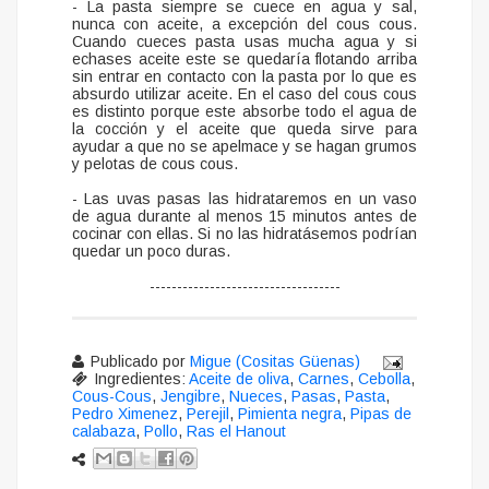
- La pasta siempre se cuece en agua y sal,
nunca con aceite, a excepción del cous cous.
Cuando cueces pasta usas mucha agua y si
echases aceite este se quedaría flotando arriba
sin entrar en contacto con la pasta por lo que es
absurdo utilizar aceite. En el caso del cous cous
es distinto porque este absorbe todo el agua de
la cocción y el aceite que queda sirve para
ayudar a que no se apelmace y se hagan grumos
y pelotas de cous cous.
- Las uvas pasas las hidrataremos en un vaso
de agua durante al menos 15 minutos antes de
cocinar con ellas. Si no las hidratásemos podrían
quedar un poco duras.
-----------------------------------
Publicado por
Migue (Cositas Güenas)
Ingredientes:
Aceite de oliva
,
Carnes
,
Cebolla
,
Cous-Cous
,
Jengibre
,
Nueces
,
Pasas
,
Pasta
,
Pedro Ximenez
,
Perejil
,
Pimienta negra
,
Pipas de
calabaza
,
Pollo
,
Ras el Hanout