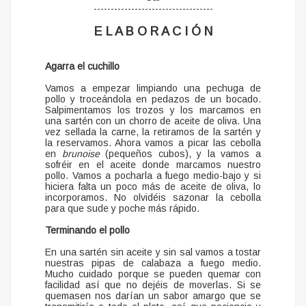
-----------------------------------
E L A B O R A C I Ó N
Agarra el cuchillo
Vamos a empezar limpiando una pechuga de
pollo y troceándola en pedazos de un bocado.
Salpimentamos los trozos y los marcamos en
una sartén con un chorro de aceite de oliva. Una
vez sellada la carne, la retiramos de la sartén y
la reservamos. Ahora vamos a picar las cebolla
en
brunoise
(pequeños cubos), y la vamos a
sofréir en el aceite donde marcamos nuestro
pollo. Vamos a pocharla a fuego medio-bajo y si
hiciera falta un poco más de aceite de oliva, lo
incorporamos. No olvidéis sazonar la cebolla
para que sude y poche más rápido.
Terminando el pollo
En una sartén sin aceite y sin sal vamos a tostar
nuestras pipas de calabaza a fuego medio.
Mucho cuidado porque se pueden quemar con
facilidad así que no dejéis de moverlas. Si se
quemasen nos darían un sabor amargo que se