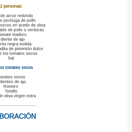
2 personas
 de arroz redondo
e pechuga de pollo
secos en aceite de oliva
aldo de pollo o verduras
tomate maduro
 diente de ajo
nta negra molida
adita de pimentón dulce
e los tomates secos
Sal
los tomates secos
omates secos
dientes de ajo
Romero
Tomillo
e oliva virgen extra
-------------------------
BORACIÓN