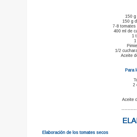
150 g
150 g d
7-8 tomates 
400 ml de c
1 
1
Pimie
1/2 cuchar
Aceite d
Para 
T
2 
Aceite d
----------
ELA
Elaboración de los tomates secos