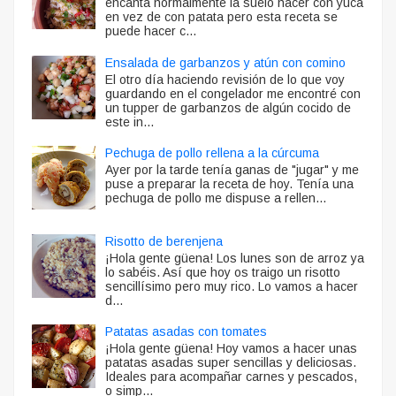
encanta normalmente la suelo hacer con yuca
en vez de con patata pero esta receta se
puede hacer c...
Ensalada de garbanzos y atún con comino
El otro día haciendo revisión de lo que voy
guardando en el congelador me encontré con
un tupper de garbanzos de algún cocido de
este in...
Pechuga de pollo rellena a la cúrcuma
Ayer por la tarde tenía ganas de "jugar" y me
puse a preparar la receta de hoy. Tenía una
pechuga de pollo me dispuse a rellen...
Risotto de berenjena
¡Hola gente güena! Los lunes son de arroz ya
lo sabéis. Así que hoy os traigo un risotto
sencillísimo pero muy rico. Lo vamos a hacer
d...
Patatas asadas con tomates
¡Hola gente güena! Hoy vamos a hacer unas
patatas asadas super sencillas y deliciosas.
Ideales para acompañar carnes y pescados,
o simp...