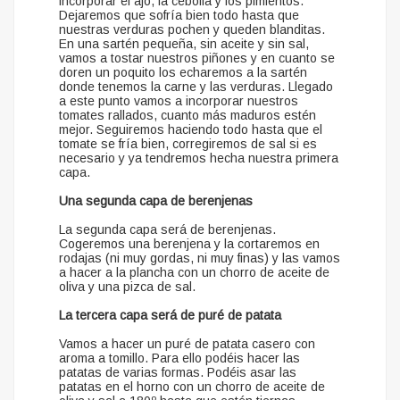
incorporar el ajo, la cebolla y los pimientos.
Dejaremos que sofría bien todo hasta que
nuestras verduras pochen y queden blanditas.
En una sartén pequeña, sin aceite y sin sal,
vamos a tostar nuestros piñones y en cuanto se
doren un poquito los echaremos a la sartén
donde tenemos la carne y las verduras. Llegado
a este punto vamos a incorporar nuestros
tomates rallados, cuanto más maduros estén
mejor. Seguiremos haciendo todo hasta que el
tomate se fría bien, corregiremos de sal si es
necesario y ya tendremos hecha nuestra primera
capa.
Una segunda capa de berenjenas
La segunda capa será de berenjenas.
Cogeremos una berenjena y la cortaremos en
rodajas (ni muy gordas, ni muy finas) y las vamos
a hacer a la plancha con un chorro de aceite de
oliva y una pizca de sal.
La tercera capa será de puré de patata
Vamos a hacer un puré de patata casero con
aroma a tomillo. Para ello podéis hacer las
patatas de varias formas. Podéis asar las
patatas en el horno con un chorro de aceite de