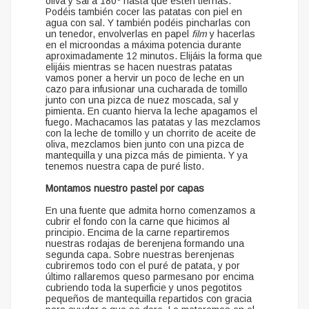
oliva y sal a 180º hasta que estén tiernas.
Podéis también cocer las patatas con piel en
agua con sal. Y también podéis pincharlas con
un tenedor, envolverlas en papel
film
y hacerlas
en el microondas a máxima potencia durante
aproximadamente 12 minutos. Elijáis la forma que
elijáis mientras se hacen nuestras patatas
vamos poner a hervir un poco de leche en un
cazo para infusionar una cucharada de tomillo
junto con una pizca de nuez moscada, sal y
pimienta. En cuanto hierva la leche apagamos el
fuego. Machacamos las patatas y las mezclamos
con la leche de tomillo y un chorrito de aceite de
oliva, mezclamos bien junto con una pizca de
mantequilla y una pizca más de pimienta. Y ya
tenemos nuestra capa de puré listo.
Montamos nuestro pastel por capas
En una fuente que admita horno comenzamos a
cubrir el fondo con la carne que hicimos al
principio. Encima de la carne repartiremos
nuestras rodajas de berenjena formando una
segunda capa. Sobre nuestras berenjenas
cubriremos todo con el puré de patata, y por
último rallaremos queso parmesano por encima
cubriendo toda la superficie y unos pegotitos
pequeños de mantequilla repartidos con gracia