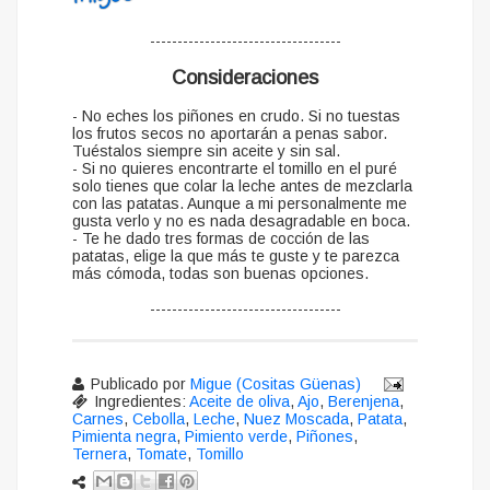
-----------------------------------
Consideraciones
- No eches los piñones en crudo. Si no tuestas
los frutos secos no aportarán a penas sabor.
Tuéstalos siempre sin aceite y sin sal.
- Si no quieres encontrarte el tomillo en el puré
solo tienes que colar la leche antes de mezclarla
con las patatas. Aunque a mi personalmente me
gusta verlo y no es nada desagradable en boca.
- Te he dado tres formas de cocción de las
patatas, elige la que más te guste y te parezca
más cómoda, todas son buenas opciones.
-----------------------------------
Publicado por
Migue (Cositas Güenas)
Ingredientes:
Aceite de oliva
,
Ajo
,
Berenjena
,
Carnes
,
Cebolla
,
Leche
,
Nuez Moscada
,
Patata
,
Pimienta negra
,
Pimiento verde
,
Piñones
,
Ternera
,
Tomate
,
Tomillo