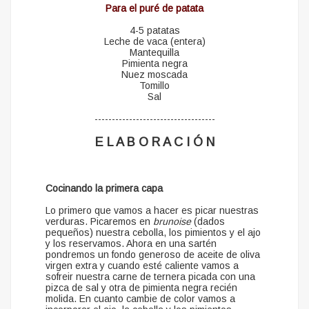
Para el puré de patata
4-5 patatas
Leche de vaca (entera)
Mantequilla
Pimienta negra
Nuez moscada
Tomillo
Sal
-----------------------------------
E L A B O R A C I Ó N
Cocinando la primera capa
Lo primero que vamos a hacer es picar nuestras
verduras. Picaremos en
brunoise
(dados
pequeños) nuestra cebolla, los pimientos y el ajo
y los reservamos. Ahora en una sartén
pondremos un fondo generoso de aceite de oliva
virgen extra y cuando esté caliente vamos a
sofreir nuestra carne de ternera picada con una
pizca de sal y otra de pimienta negra recién
molida. En cuanto cambie de color vamos a