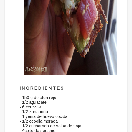
I N G R E D I E N T E S
- 150 g de atún rojo
- 1/2 aguacate
- 6 cerezas
- 1/2 zanahoria
- 1 yema de huevo cocida
- 1/2 cebolla morada
- 1/2 cucharada de salsa de soja
- Aceite de sésamo