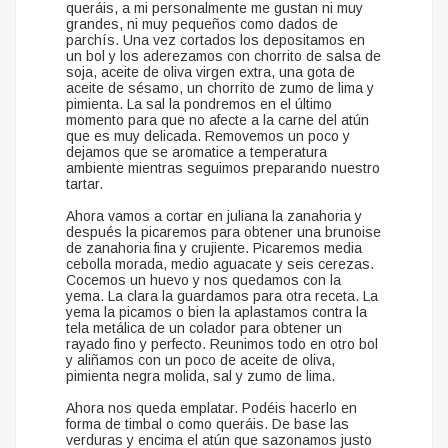
queráis, a mi personalmente me gustan ni muy
grandes, ni muy pequeños como dados de
parchís. Una vez cortados los depositamos en
un bol y los aderezamos con chorrito de salsa de
soja, aceite de oliva virgen extra, una gota de
aceite de sésamo, un chorrito de zumo de lima y
pimienta. La sal la pondremos en el último
momento para que no afecte a la carne del atún
que es muy delicada. Removemos un poco y
dejamos que se aromatice a temperatura
ambiente mientras seguimos preparando nuestro
tartar.
Ahora vamos a cortar en juliana la zanahoria y
después la picaremos para obtener una brunoise
de zanahoria fina y crujiente. Picaremos media
cebolla morada, medio aguacate y seis cerezas.
Cocemos un huevo y nos quedamos con la
yema. La clara la guardamos para otra receta. La
yema la picamos o bien la aplastamos contra la
tela metálica de un colador para obtener un
rayado fino y perfecto. Reunimos todo en otro bol
y aliñamos con un poco de aceite de oliva,
pimienta negra molida, sal y zumo de lima.
Ahora nos queda emplatar. Podéis hacerlo en
forma de timbal o como queráis. De base las
verduras y encima el atún que sazonamos justo