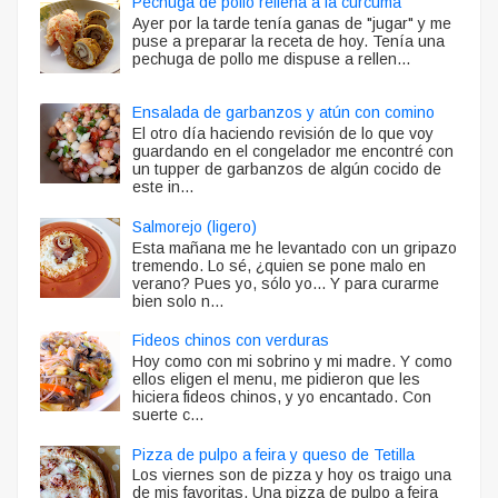
Pechuga de pollo rellena a la cúrcuma
Ayer por la tarde tenía ganas de "jugar" y me
puse a preparar la receta de hoy. Tenía una
pechuga de pollo me dispuse a rellen...
Ensalada de garbanzos y atún con comino
El otro día haciendo revisión de lo que voy
guardando en el congelador me encontré con
un tupper de garbanzos de algún cocido de
este in...
Salmorejo (ligero)
Esta mañana me he levantado con un gripazo
tremendo. Lo sé, ¿quien se pone malo en
verano? Pues yo, sólo yo... Y para curarme
bien solo n...
Fideos chinos con verduras
Hoy como con mi sobrino y mi madre. Y como
ellos eligen el menu, me pidieron que les
hiciera fideos chinos, y yo encantado. Con
suerte c...
Pizza de pulpo a feira y queso de Tetilla
Los viernes son de pizza y hoy os traigo una
de mis favoritas. Una pizza de pulpo a feira