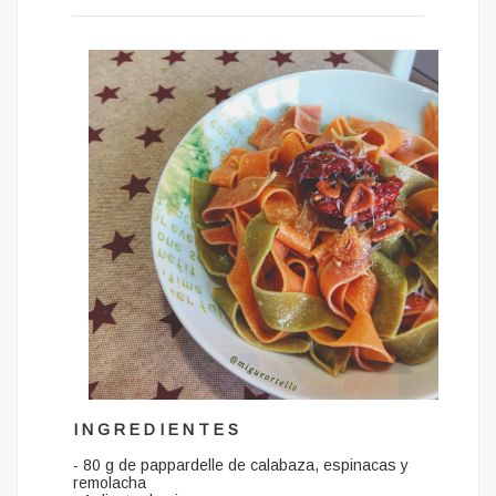
I N G R E D I E N T E S
- 80 g de pappardelle de calabaza, espinacas y
remolacha