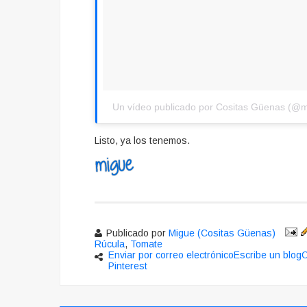
Un vídeo publicado por Cositas Güenas (@mi
Listo, ya los tenemos.
Publicado por
Migue (Cositas Güenas)
Rúcula
,
Tomate
Enviar por correo electrónico
Escribe un blog
C
Pinterest