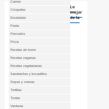
Carnes
Lo
Croquetas
mejor
de la
Ensaladas
Pasta
Pescados
Pizza
Recetas de horno
Recetas veganas
Recetas vegetarianas
Sandwiches y bocadillos
Sopas y cremas
Tortillas
Tostas
Verduras