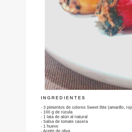
I N G R E D I E N T E S
- 3 pimientos de colores Sweet Bite (amarillo, roj
- 100 g de rúcula
- 1 lata de atún al natural
- Salsa de tomate casera
- 1 huevo
- Aceite de oliva