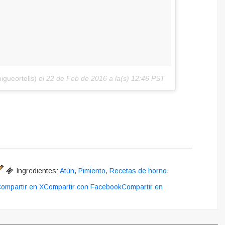
gueortells)
el
22 de Feb de 2016 a la(s) 12:46 PST
Ingredientes:
Atún
,
Pimiento
,
Recetas de horno
,
ompartir en X
Compartir con Facebook
Compartir en